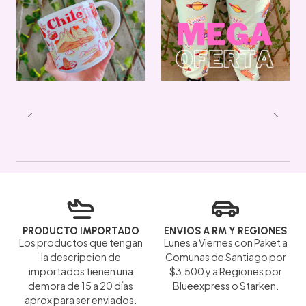
PRODUCTO IMPORTADO
ENVIOS A RM Y REGIONES
Los productos que tengan
Lunes a Viernes con Paket a
la descripcion de
Comunas de Santiago por
importados tienen una
$3.500 y a Regiones por
demora de 15 a 20 días
Blueexpress o Starken.
aprox para ser enviados.