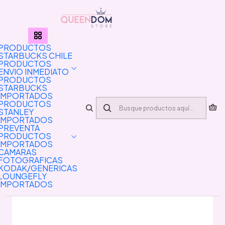
PRODUCTOS CON ENVIO INMEDIATO SE DESPACHA DE L A V
POR LA PYME PAKET ⚠️PRODUCTOS IMPORTADOS DEMORAN
15-20 DIAS HABILES PARA SER ENVIADOS⚠️
PRODUCTOS
STARBUCKS CHILE
PRODUCTOS
ENVIO INMEDIATO
PRODUCTOS
STARBUCKS
IMPORTADOS
PRODUCTOS
STANLEY
IMPORTADOS
PREVENTA
PRODUCTOS
IMPORTADOS
CAMARAS
FOTOGRAFICAS
KODAK/GENERICAS
LOUNGEFLY
IMPORTADOS