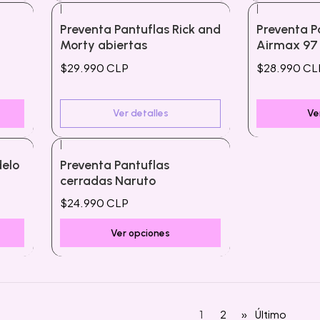
|
|
Agotado
Preventa Pantuflas Rick and
Preventa P
Morty abiertas
Airmax 97
$29.990 CLP
$28.990 CL
Ver detalles
Ve
|
delo
Preventa Pantuflas
cerradas Naruto
$24.990 CLP
Ver opciones
1
2
»
Último