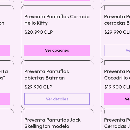
|
|
Agotado
Preventa Pantuflas Cerrada
Preventa P
on
Hello Kitty
cerradas 
$20.990 CLP
$29.990 CL
Ver opciones
Ve
|
|
Agotado
erta
Preventa Pantuflas
Preventa P
os”
abiertas Batman
Cocodrillo
$29.990 CLP
$19.900 CL
Ver detalles
Ve
|
|
Preventa Pantuflas Jack
Preventa P
Skellington modelo
Cerradas J