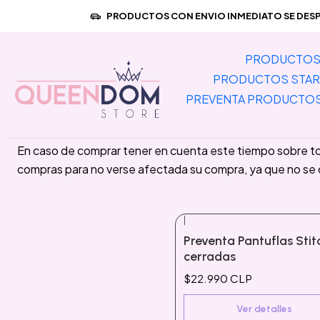
PRODUCTOS CON ENVIO INMEDIATO SE DESPA
Pantuflas
PRODUCTOS 
PRODUCTOS STAR
🛫 Este es un producto importado, esto significa que demo
PREVENTA PRODUCTO
nuestras manos antes se despacha al día siguiente hábil. 
En caso de comprar tener en cuenta este tiempo sobre to
compras para no verse afectada su compra, ya que no se
|
Agotado
Preventa Pantuflas Stit
cerradas
$22.990 CLP
Ver detalles