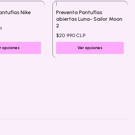
|
antuflas Nike
Preventa Pantuflas
abiertas Luna- Sailor Moon
2
P
$20.990 CLP
r opciones
Ver opciones