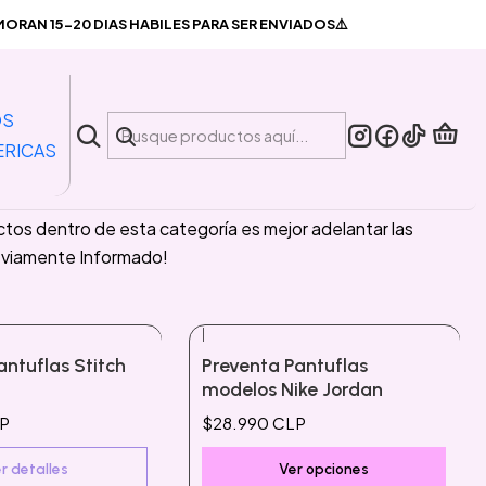
RAN 15-20 DIAS HABILES PARA SER ENVIADOS⚠️
OS
su posterior despacho local, en caso de que si llega a
ERICAS
luyendo impuesto.
os dentro de esta categoría es mejor adelantar las
eviamente Informado!
|
antuflas Stitch
Preventa Pantuflas
modelos Nike Jordan
LP
$28.990 CLP
r detalles
Ver opciones