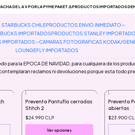
Inicio
PREVENTA PRODUCTOS IMPORTADOS
Pantuflas
CHA DE L A V POR LA PYME PAKET ⚠️PRODUCTOS IMPORTADOS DEMO
STARBUCKS CHILE
PRODUCTOS ENVIO INMEDIATO
BUCKS IMPORTADOS
PRODUCTOS STANLEY IMPORTAD
ra 15-20 días hábiles aproximadamente en llegar a Chile para 
S IMPORTADOS
CAMARAS FOTOGRAFICAS KODAK/GEN
En el precio está incluido a Chile + costos de importación inc
LOUNGEFLY IMPORTADOS
do para la EPOCA DE NAVIDAD, para cualquiera de los product
 contemplaran reclamos ni devoluciones porque esta todo pr
|
|
Agotado
ch
Preventa Pantufla cerradas
Preventa P
Stitch 2
abiertas
$24.990 CLP
$23.900 C
Ver opciones
Ve