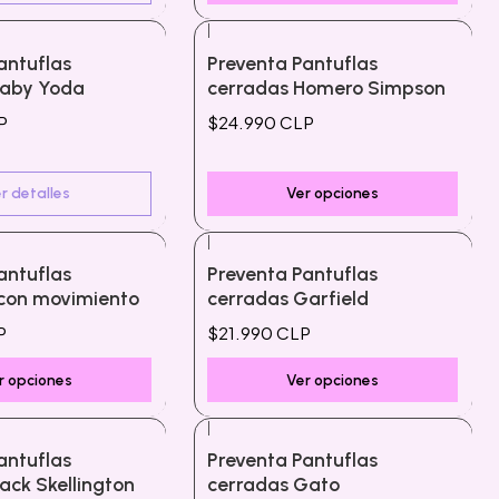
|
antuflas
Preventa Pantuflas
Baby Yoda
cerradas Homero Simpson
P
$24.990 CLP
r detalles
Ver opciones
|
antuflas
Preventa Pantuflas
 con movimiento
cerradas Garfield
P
$21.990 CLP
r opciones
Ver opciones
|
antuflas
Preventa Pantuflas
ack Skellington
cerradas Gato