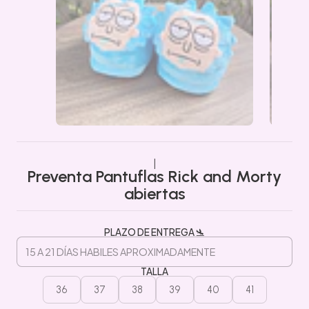
|
Preventa Pantuflas Rick and Morty
abiertas
PLAZO DE ENTREGA 🛬
TALLA
36
37
38
39
40
41