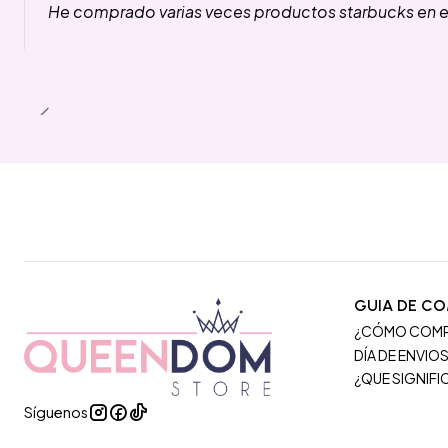
He comprado varias veces productos starbucks en es
GUIA DE C
¿CÓMO COM
DÍA DE ENVIO
¿QUE SIGNIF
Síguenos