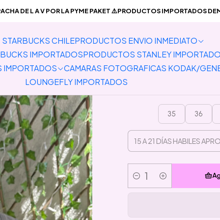
PRODUCTOS IMPORTADOS
Pantuflas
Preventa Pantuflas Abiert
CHA DE L A V POR LA PYME PAKET ⚠️PRODUCTOS IMPORTADOS DEMO
STARBUCKS CHILE
PRODUCTOS ENVIO INMEDIATO
Preventa 
BUCKS IMPORTADOS
PRODUCTOS STANLEY IMPORTAD
S IMPORTADOS
CAMARAS FOTOGRAFICAS KODAK/GEN
LOUNGEFLY IMPORTADOS
35
36
Ag
Cantidad