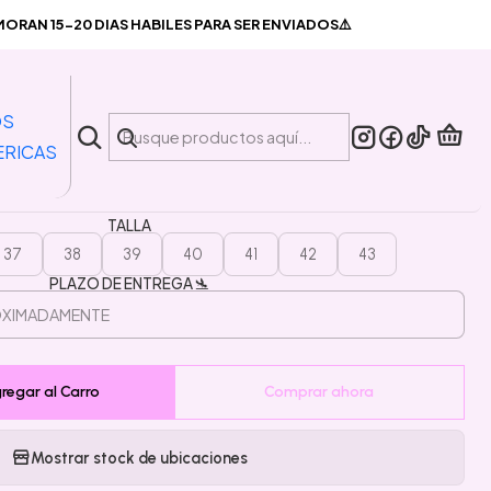
as Pokemon Pikachu
RAN 15-20 DIAS HABILES PARA SER ENVIADOS⚠️
|
Pantuflas Abiertas Pokemon
OS
Pikachu
ERICAS
TALLA
37
38
39
40
41
42
43
PLAZO DE ENTREGA 🛬
regar al Carro
Comprar ahora
Mostrar stock de ubicaciones