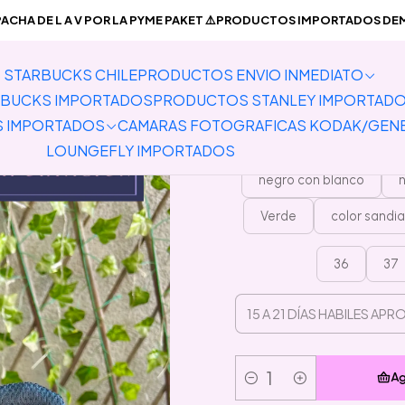
A PRODUCTOS IMPORTADOS
Pantuflas
Preventa Pantuflas mod
CHA DE L A V POR LA PYME PAKET ⚠️PRODUCTOS IMPORTADOS DEMO
STARBUCKS CHILE
PRODUCTOS ENVIO INMEDIATO
Preventa Pa
BUCKS IMPORTADOS
PRODUCTOS STANLEY IMPORTAD
S IMPORTADOS
CAMARAS FOTOGRAFICAS KODAK/GEN
LOUNGEFLY IMPORTADOS
negro con blanco
n
Verde
color sandia
36
37
Ag
Cantidad