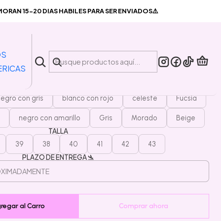
elos Nike Jordan
RAN 15-20 DIAS HABILES PARA SER ENVIADOS⚠️
|
ntuflas modelos Nike Jordan
OS
ERICAS
COLOR
egro con gris
blanco con rojo
celeste
Fucsia
negro con amarillo
Gris
Morado
Beige
TALLA
39
38
40
41
42
43
PLAZO DE ENTREGA 🛬
regar al Carro
Comprar ahora