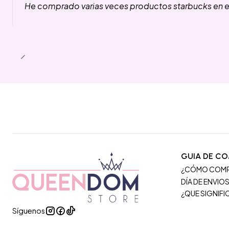
He comprado varias veces productos starbucks en es
GUIA DE C
¿CÓMO COM
DÍA DE ENVIO
¿QUE SIGNIF
Síguenos