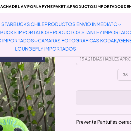
TA PRODUCTOS IMPORTADOS
Pantuflas
Preventa Pantuflas cer
CHA DE L A V POR LA PYME PAKET ⚠️PRODUCTOS IMPORTADOS DEMO
STARBUCKS CHILE
PRODUCTOS ENVIO INMEDIATO
Preventa P
BUCKS IMPORTADOS
PRODUCTOS STANLEY IMPORTAD
S IMPORTADOS
CAMARAS FOTOGRAFICAS KODAK/GEN
LOUNGEFLY IMPORTADOS
35
Preventa Pantuflas cerr