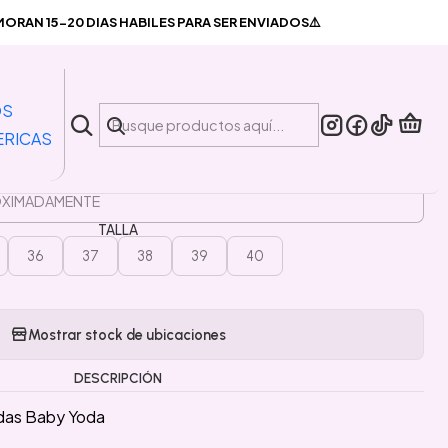
radas Baby Yoda
RAN 15-20 DIAS HABILES PARA SER ENVIADOS⚠️
|
antuflas cerradas Baby Yoda
OS
ERICAS
PLAZO DE ENTREGA 🛬
TALLA
36
37
38
39
40
Mostrar stock de ubicaciones
DESCRIPCIÓN
adas Baby Yoda