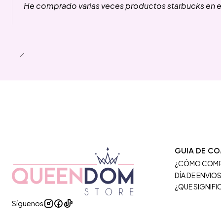
He comprado varias veces productos starbucks en es
GUIA DE C
¿CÓMO COM
DÍA DE ENVIO
¿QUE SIGNIF
Síguenos