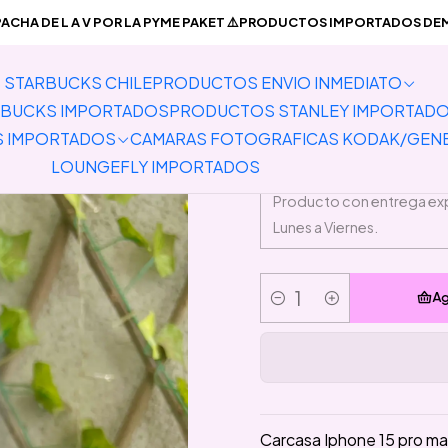
TOS ENVIO INMEDIATO
Carcasas Iphone y accesorios
Carcasa Ip
CHA DE L A V POR LA PYME PAKET ⚠️PRODUCTOS IMPORTADOS DEMO
STARBUCKS CHILE
PRODUCTOS ENVIO INMEDIATO
Carca
BUCKS IMPORTADOS
PRODUCTOS STANLEY IMPORTAD
S IMPORTADOS
CAMARAS FOTOGRAFICAS KODAK/GEN
LOUNGEFLY IMPORTADOS
Ag
Cantidad
Carcasa Iphone 15 pro m