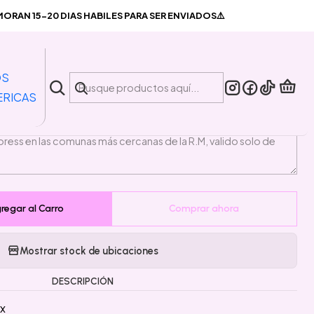
hone 15 pro max
RAN 15-20 DIAS HABILES PARA SER ENVIADOS⚠️
|
sa Iphone 15 pro max
OS
ERICAS
PLAZO DE ENTREGA🚛
regar al Carro
Comprar ahora
Mostrar stock de ubicaciones
DESCRIPCIÓN
ax