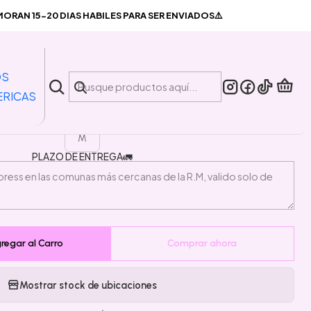
ugrats
RAN 15-20 DIAS HABILES PARA SER ENVIADOS⚠️
|
ger Angelica Rugrats
OS
ERICAS
TALLA
M
PLAZO DE ENTREGA🚛
regar al Carro
Comprar ahora
Mostrar stock de ubicaciones