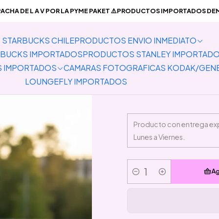
PRODUCTOS ENVIO INMEDIATO
Vestimenta
Jogger Angelica R
CHA DE L A V POR LA PYME PAKET ⚠️PRODUCTOS IMPORTADOS DEMO
STARBUCKS CHILE
PRODUCTOS ENVIO INMEDIATO
Jog
BUCKS IMPORTADOS
PRODUCTOS STANLEY IMPORTAD
S IMPORTADOS
CAMARAS FOTOGRAFICAS KODAK/GEN
LOUNGEFLY IMPORTADOS
Ag
Cantidad