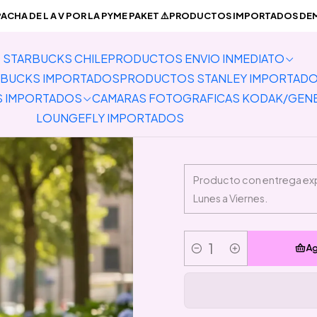
PRODUCTOS ENVIO INMEDIATO
Vestimenta
Jogger Unisex blanc
CHA DE L A V POR LA PYME PAKET ⚠️PRODUCTOS IMPORTADOS DEMO
STARBUCKS CHILE
PRODUCTOS ENVIO INMEDIATO
Jogge
BUCKS IMPORTADOS
PRODUCTOS STANLEY IMPORTAD
S IMPORTADOS
CAMARAS FOTOGRAFICAS KODAK/GEN
LOUNGEFLY IMPORTADOS
Ag
Cantidad