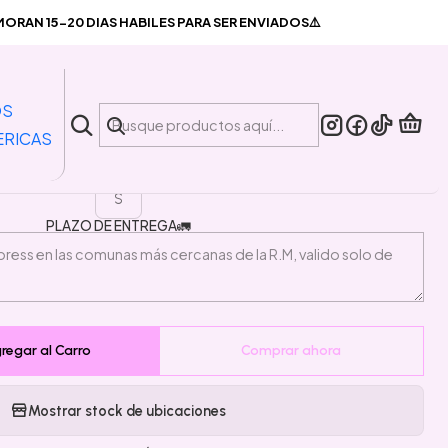
o Reptar
RAN 15-20 DIAS HABILES PARA SER ENVIADOS⚠️
|
r Unisex blanco Reptar
OS
ERICAS
TALLA
S
PLAZO DE ENTREGA🚛
regar al Carro
Comprar ahora
Mostrar stock de ubicaciones