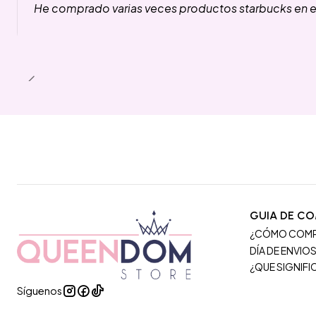
He comprado varias veces productos starbucks en es
GUIA DE C
¿CÓMO COM
DÍA DE ENVIO
¿QUE SIGNIF
Síguenos