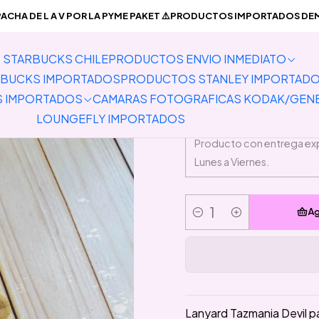
ODUCTOS ENVIO INMEDIATO
Lanyards Disponibles
Lanyard Tazm
CHA DE L A V POR LA PYME PAKET ⚠️PRODUCTOS IMPORTADOS DEMO
STARBUCKS CHILE
PRODUCTOS ENVIO INMEDIATO
Lan
BUCKS IMPORTADOS
PRODUCTOS STANLEY IMPORTAD
S IMPORTADOS
CAMARAS FOTOGRAFICAS KODAK/GEN
LOUNGEFLY IMPORTADOS
Ag
Cantidad
Lanyard Tazmania Devil par