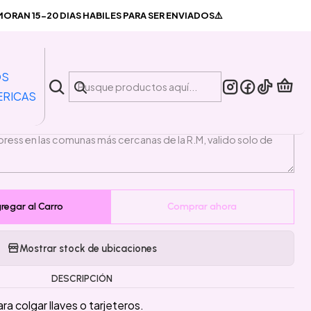
ania Devil
RAN 15-20 DIAS HABILES PARA SER ENVIADOS⚠️
|
yard Tazmania Devil
OS
ERICAS
PLAZO DE ENTREGA🚛
regar al Carro
Comprar ahora
Mostrar stock de ubicaciones
DESCRIPCIÓN
a colgar llaves o tarjeteros.