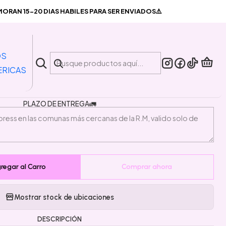
a almuerzo frio/calor
RAN 15-20 DIAS HABILES PARA SER ENVIADOS⚠️
|
a Termica para almuerzo
OS
frio/calor
ERICAS
PLAZO DE ENTREGA🚛
regar al Carro
Comprar ahora
Mostrar stock de ubicaciones
DESCRIPCIÓN