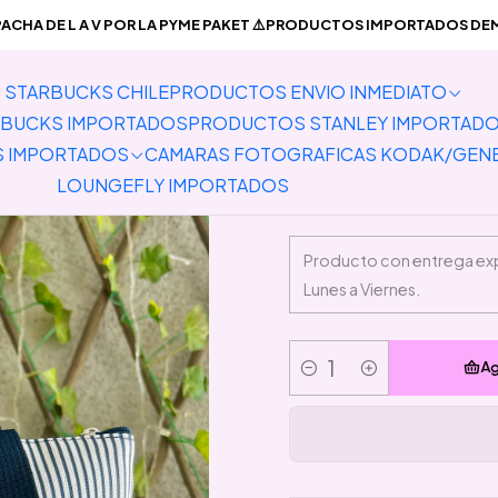
NVIO INMEDIATO
Bolsos Mochilas Bananos
Lonchera Termica par
CHA DE L A V POR LA PYME PAKET ⚠️PRODUCTOS IMPORTADOS DEMO
STARBUCKS CHILE
PRODUCTOS ENVIO INMEDIATO
Loncher
BUCKS IMPORTADOS
PRODUCTOS STANLEY IMPORTAD
S IMPORTADOS
CAMARAS FOTOGRAFICAS KODAK/GEN
LOUNGEFLY IMPORTADOS
Ag
Cantidad