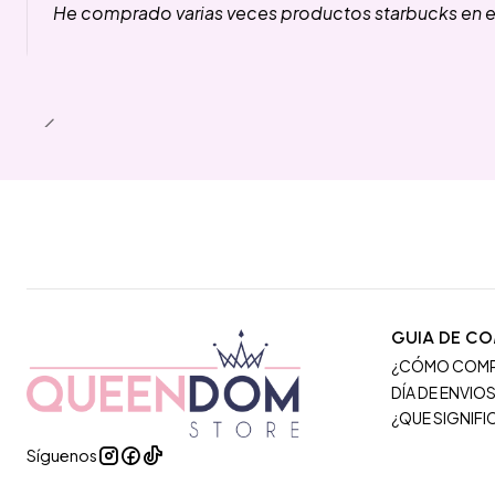
He comprado varias veces productos starbucks en es
GUIA DE C
¿CÓMO COM
DÍA DE ENVIO
¿QUE SIGNIF
Síguenos