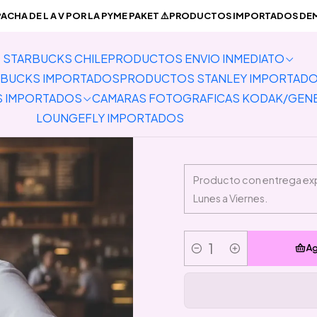
RODUCTOS ENVIO INMEDIATO
Vestimenta
Polera Sailor Moon Wi
CHA DE L A V POR LA PYME PAKET ⚠️PRODUCTOS IMPORTADOS DEMO
STARBUCKS CHILE
PRODUCTOS ENVIO INMEDIATO
Polera 
BUCKS IMPORTADOS
PRODUCTOS STANLEY IMPORTAD
S IMPORTADOS
CAMARAS FOTOGRAFICAS KODAK/GEN
LOUNGEFLY IMPORTADOS
Ag
Cantidad