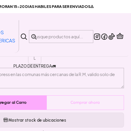
cked Lady
RAN 15-20 DIAS HABILES PARA SER ENVIADOS⚠️
|
Sailor Moon Wicked Lady
OS
ERICAS
TALLA
L
PLAZO DE ENTREGA🚛
regar al Carro
Comprar ahora
Mostrar stock de ubicaciones