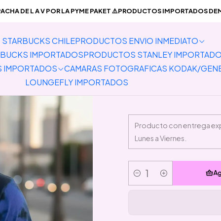
PRODUCTOS ENVIO INMEDIATO
Vestimenta
Polera Unisex Los 
CHA DE L A V POR LA PYME PAKET ⚠️PRODUCTOS IMPORTADOS DEMO
STARBUCKS CHILE
PRODUCTOS ENVIO INMEDIATO
Pole
BUCKS IMPORTADOS
PRODUCTOS STANLEY IMPORTAD
S IMPORTADOS
CAMARAS FOTOGRAFICAS KODAK/GEN
LOUNGEFLY IMPORTADOS
Ag
Cantidad