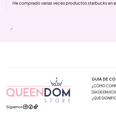
He comprado varias veces productos starbucks en es
GUIA DE C
¿CÓMO COM
DÍA DE ENVIO
¿QUE SIGNIF
Síguenos