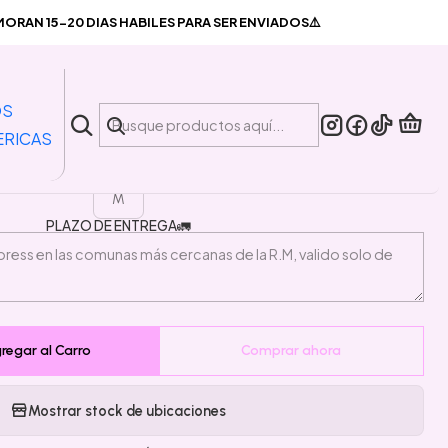
Angeles
RAN 15-20 DIAS HABILES PARA SER ENVIADOS⚠️
|
ra Unisex Los Angeles
OS
ERICAS
TALLA
M
PLAZO DE ENTREGA🚛
regar al Carro
Comprar ahora
Mostrar stock de ubicaciones