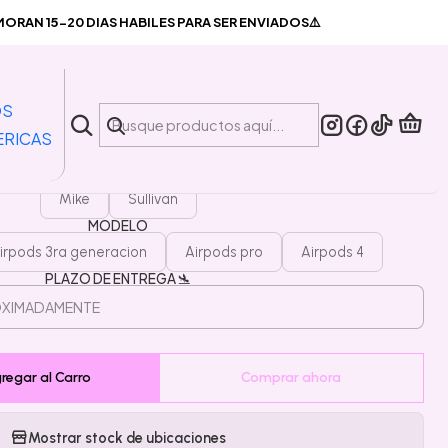
Preventa Carcasa Airpods Monster Inc
RAN 15-20 DIAS HABILES PARA SER ENVIADOS⚠️
|
arcasa Airpods Monster Inc
OS
ERICAS
PERSONAJES
Mike
Sullivan
MODELO
irpods 3ra generacion
Airpods pro
Airpods 4
PLAZO DE ENTREGA 🛬
regar al Carro
Comprar ahora
Mostrar stock de ubicaciones