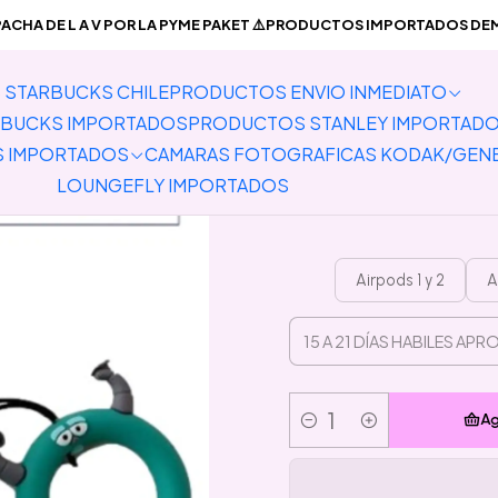
RTADOS
Carcasas para Celulares y Auriculares
Carcasas Airpods
CHA DE L A V POR LA PYME PAKET ⚠️PRODUCTOS IMPORTADOS DEMO
STARBUCKS CHILE
PRODUCTOS ENVIO INMEDIATO
Preventa C
BUCKS IMPORTADOS
PRODUCTOS STANLEY IMPORTAD
S IMPORTADOS
CAMARAS FOTOGRAFICAS KODAK/GEN
LOUNGEFLY IMPORTADOS
Airpods 1 y 2
A
Ag
Cantidad