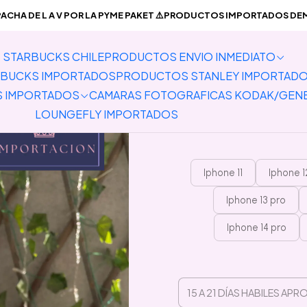
MPORTADOS
Carcasas para Celulares y Auriculares
Carcasas Iphone
CHA DE L A V POR LA PYME PAKET ⚠️PRODUCTOS IMPORTADOS DEMO
STARBUCKS CHILE
PRODUCTOS ENVIO INMEDIATO
Prevent
BUCKS IMPORTADOS
PRODUCTOS STANLEY IMPORTAD
S IMPORTADOS
CAMARAS FOTOGRAFICAS KODAK/GEN
LOUNGEFLY IMPORTADOS
Iphone 11
Iphone 1
Iphone 13 pro
Iphone 14 pro