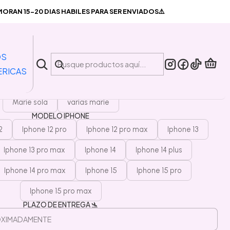
Preventa carcasa Marie silicona
RAN 15-20 DIAS HABILES PARA SER ENVIADOS⚠️
|
a carcasa Marie silicona
OS
ERICAS
PERSONAJES
Marie sola
varias marie
MODELO IPHONE
2
Iphone 12 pro
Iphone 12 pro max
Iphone 13
Iphone 13 pro max
Iphone 14
Iphone 14 plus
Iphone 14 pro max
Iphone 15
Iphone 15 pro
Iphone 15 pro max
PLAZO DE ENTREGA 🛬