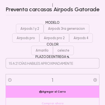
|
Preventa carcasas Airpods Gatorade
MODELO
Airpods 1 y 2
Airpods 3ra generacion
Airpods pro
Airpods pro 2
Airpods 4
COLOR
Amarillo
celeste
PLAZO DE ENTREGA 🛬
Cantidad
Agregar al Carro
Comprar ahora