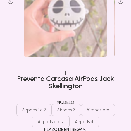
|
Preventa Carcasa AirPods Jack
Skellington
MODELO
Airpods 1 o 2
Airpods 3
Airpods pro
Airpods pro 2
Airpods 4
PLAZO DE ENTREGA 🛬