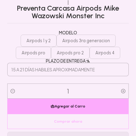
|
Preventa Carcasa Airpods Mike
Wazowski Monster Inc
MODELO
Airpods 1 y 2
Airpods 3ra generacion
Airpods pro
Airpods pro 2
Airpods 4
PLAZO DE ENTREGA 🛬
Cantidad
Agregar al Carro
Comprar ahora