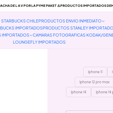
ADOS
Carcasas para Celulares y Auriculares
Carcasas Iphone
Preve
CHA DE L A V POR LA PYME PAKET ⚠️PRODUCTOS IMPORTADOS DEMO
STARBUCKS CHILE
PRODUCTOS ENVIO INMEDIATO
Preventa Ca
BUCKS IMPORTADOS
PRODUCTOS STANLEY IMPORTAD
S IMPORTADOS
CAMARAS FOTOGRAFICAS KODAK/GEN
LOUNGEFLY IMPORTADOS
Iphone 11
Iphone 12 pro max
Iphone 14
Iphone 14 