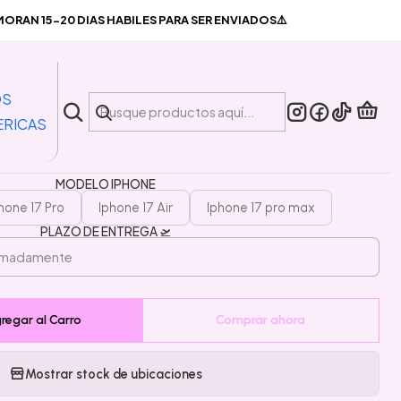
sa Celular Transparente Magsafe modelos iphone 17
RAN 15-20 DIAS HABILES PARA SER ENVIADOS⚠️
|
arcasa Celular Transparente
OS
fe modelos iphone 17
ERICAS
MODELO IPHONE
hone 17 Pro
Iphone 17 Air
Iphone 17 pro max
PLAZO DE ENTREGA 🛫
regar al Carro
Comprar ahora
Mostrar stock de ubicaciones