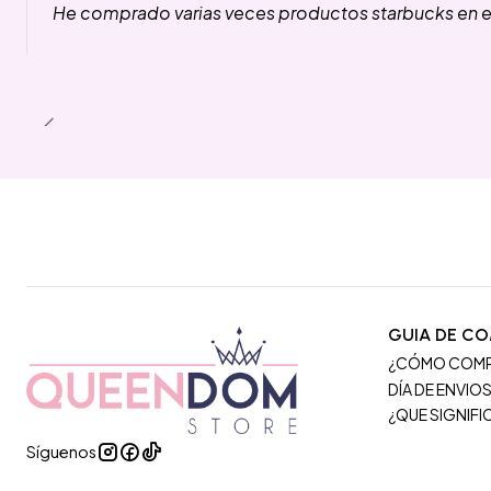
He comprado varias veces productos starbucks en es
GUIA DE C
¿CÓMO COM
DÍA DE ENVIO
¿QUE SIGNIF
Síguenos