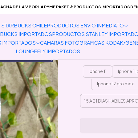
TADOS
Carcasas para Celulares y Auriculares
Carcasas Iphone
Pre
CHA DE L A V POR LA PYME PAKET ⚠️PRODUCTOS IMPORTADOS DEMO
STARBUCKS CHILE
PRODUCTOS ENVIO INMEDIATO
Preventa 
BUCKS IMPORTADOS
PRODUCTOS STANLEY IMPORTAD
S IMPORTADOS
CAMARAS FOTOGRAFICAS KODAK/GEN
LOUNGEFLY IMPORTADOS
Iphone 11
Iphone 11
Iphone 12 pro max