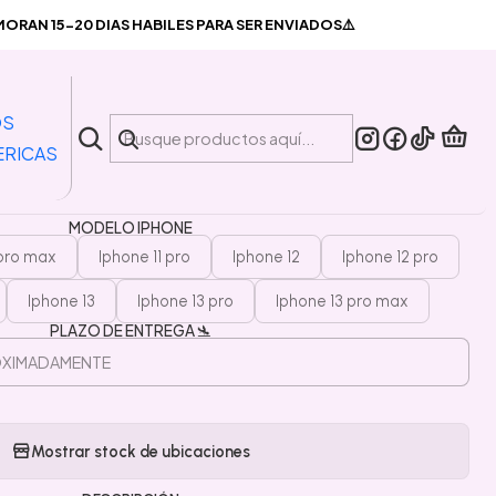
venta Carcasa iPhone Nubes + Pop Grip
RAN 15-20 DIAS HABILES PARA SER ENVIADOS⚠️
|
Carcasa iPhone Nubes + Pop
OS
Grip
ERICAS
MODELO IPHONE
 pro max
Iphone 11 pro
Iphone 12
Iphone 12 pro
Iphone 13
Iphone 13 pro
Iphone 13 pro max
PLAZO DE ENTREGA 🛬
Mostrar stock de ubicaciones