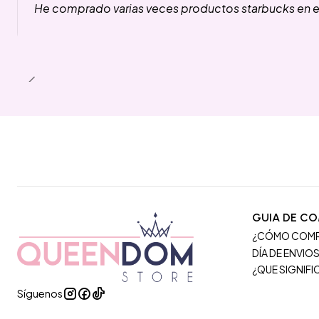
He comprado varias veces productos starbucks en es
GUIA DE C
¿CÓMO COM
DÍA DE ENVIO
¿QUE SIGNIF
Síguenos