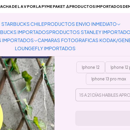
OS
Carcasas para Celulares y Auriculares
Carcasas Iphone
Preven
CHA DE L A V POR LA PYME PAKET ⚠️PRODUCTOS IMPORTADOS DEMO
STARBUCKS CHILE
PRODUCTOS ENVIO INMEDIATO
Preventa C
BUCKS IMPORTADOS
PRODUCTOS STANLEY IMPORTAD
S IMPORTADOS
CAMARAS FOTOGRAFICAS KODAK/GEN
LOUNGEFLY IMPORTADOS
Iphone 12
Iphone 12 
Iphone 13 pro max