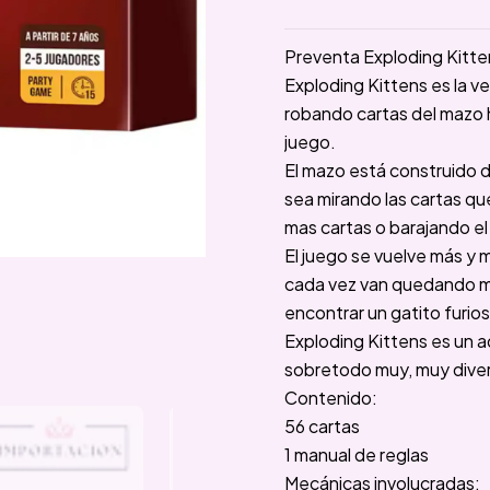
Preventa Exploding Kitte
Exploding Kittens es la v
robando cartas del mazo h
juego.
El mazo está construido d
sea mirando las cartas qu
mas cartas o barajando e
El juego se vuelve más y 
cada vez van quedando me
encontrar un gatito furi
Exploding Kittens es un a
sobretodo muy, muy diver
Contenido:
56 cartas
1 manual de reglas
Mecánicas involucradas: