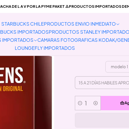
RTADOS
Juegos de Mesa/Juguetes
Preventa Exploding Kittens - 
CHA DE L A V POR LA PYME PAKET ⚠️PRODUCTOS IMPORTADOS DEMO
STARBUCKS CHILE
PRODUCTOS ENVIO INMEDIATO
Preventa
BUCKS IMPORTADOS
PRODUCTOS STANLEY IMPORTAD
Explosiv
S IMPORTADOS
CAMARAS FOTOGRAFICAS KODAK/GEN
LOUNGEFLY IMPORTADOS
modelo 1
Ag
Cantidad