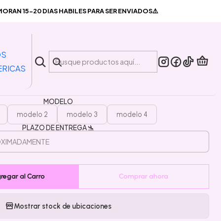
Gatos Explosivos Juego De Mesa Español
RAN 15-20 DIAS HABILES PARA SER ENVIADOS⚠️
|
 Exploding Kittens - Gatos
OS
os Juego De Mesa Español
ERICAS
MODELO
modelo 2
modelo 3
modelo 4
PLAZO DE ENTREGA 🛬
regar al Carro
Comprar ahora
Mostrar stock de ubicaciones