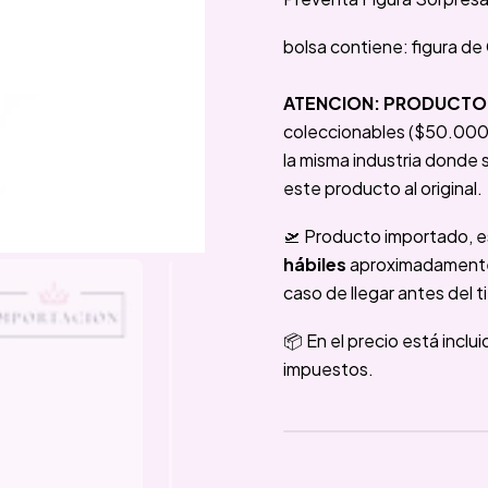
bolsa contiene: figura d
ATENCION: PRODUCTO 
coleccionables ($50.000 
la misma industria donde s
este producto al original.
🛫 Producto importado, e
hábiles
aproximadamente e
caso de llegar antes del t
📦 En el precio está inclu
impuestos.