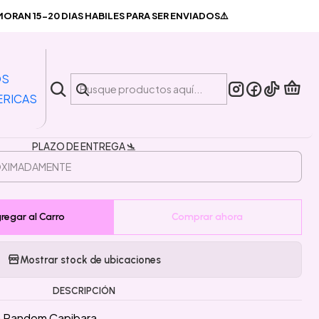
Sorpresa Random Capibara
RAN 15-20 DIAS HABILES PARA SER ENVIADOS⚠️
|
 Figura Sorpresa Random
OS
Capibara
ERICAS
PLAZO DE ENTREGA 🛬
regar al Carro
Comprar ahora
Mostrar stock de ubicaciones
DESCRIPCIÓN
a Random Capibara