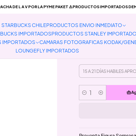
CTOS IMPORTADOS
Sonny Angel/ Smiki Hippers
Preventa Figura 
CHA DE L A V POR LA PYME PAKET ⚠️PRODUCTOS IMPORTADOS DEMO
STARBUCKS CHILE
PRODUCTOS ENVIO INMEDIATO
Preventa
BUCKS IMPORTADOS
PRODUCTOS STANLEY IMPORTAD
S IMPORTADOS
CAMARAS FOTOGRAFICAS KODAK/GEN
LOUNGEFLY IMPORTADOS
Ag
Cantidad
Preventa Figura Sorpres