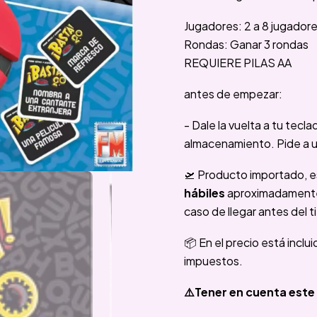
Jugadores: 2 a 8 jugador
Rondas: Ganar 3 rondas
REQUIERE PILAS AA
antes de empezar:
- Dale la vuelta a tu tecl
almacenamiento. Pide a un
🛫 Producto importado, e
hábiles
aproximadamente e
caso de llegar antes del t
📦 En el precio está inclu
impuestos.
⚠️Tener en cuenta este 