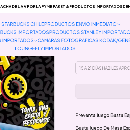
TOS IMPORTADOS
Juegos de Mesa/Juguetes
Preventa Juego Bas
CHA DE L A V POR LA PYME PAKET ⚠️PRODUCTOS IMPORTADOS DEMO
STARBUCKS CHILE
PRODUCTOS ENVIO INMEDIATO
Preventa
BUCKS IMPORTADOS
PRODUCTOS STANLEY IMPORTAD
S IMPORTADOS
CAMARAS FOTOGRAFICAS KODAK/GEN
LOUNGEFLY IMPORTADOS
Preventa Juego Basta Esp
Basta Juego De Mesa Esp