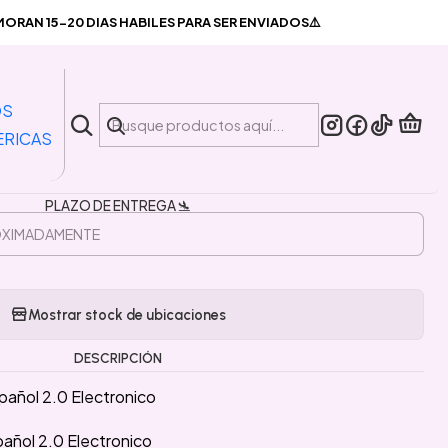
ta Español 2.0 Electronico
RAN 15-20 DIAS HABILES PARA SER ENVIADOS⚠️
|
 Juego Basta Español 2.0
OS
Electronico
ERICAS
PLAZO DE ENTREGA 🛬
Mostrar stock de ubicaciones
DESCRIPCIÓN
añol 2.0 Electronico
añol 2.0 Electronico