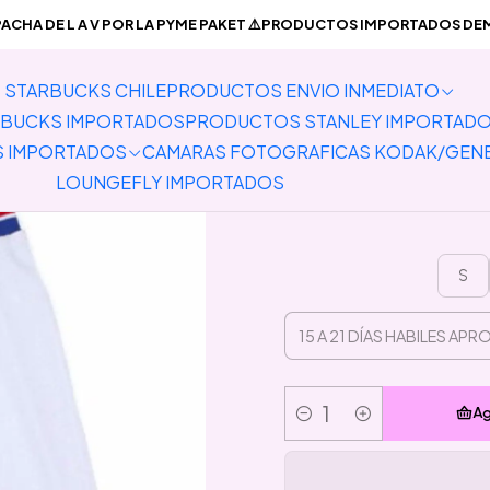
PREVENTA PRODUCTOS IMPORTADOS
Preventa Pantalon Short S
CHA DE L A V POR LA PYME PAKET ⚠️PRODUCTOS IMPORTADOS DEMO
STARBUCKS CHILE
PRODUCTOS ENVIO INMEDIATO
Preventa 
BUCKS IMPORTADOS
PRODUCTOS STANLEY IMPORTAD
S IMPORTADOS
CAMARAS FOTOGRAFICAS KODAK/GEN
LOUNGEFLY IMPORTADOS
S
Ag
Cantidad