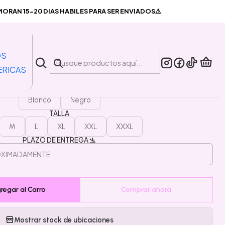
pace Jam
RAN 15-20 DIAS HABILES PARA SER ENVIADOS⚠️
|
Pantalon Short Space Jam
OS
ERICAS
COLOR
Blanco
Negro
TALLA
M
L
XL
XXL
XXXL
PLAZO DE ENTREGA 🛬
regar al Carro
Comprar ahora
Mostrar stock de ubicaciones