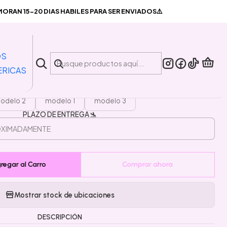
 America
RAN 15-20 DIAS HABILES PARA SER ENVIADOS⚠️
|
ta Pin Capitan America
OS
ERICAS
MODELO
odelo 2
modelo 1
modelo 3
PLAZO DE ENTREGA 🛬
regar al Carro
Comprar ahora
Mostrar stock de ubicaciones
DESCRIPCIÓN