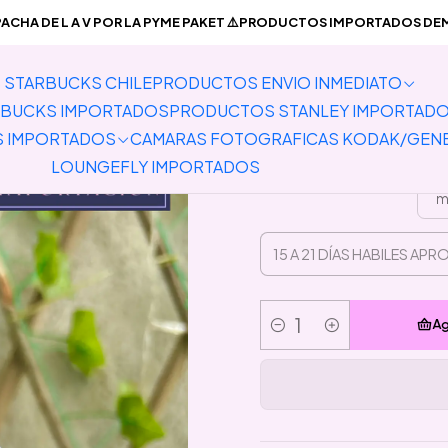
PREVENTA PRODUCTOS IMPORTADOS
Pins
Preventa Pin Capitan
CHA DE L A V POR LA PYME PAKET ⚠️PRODUCTOS IMPORTADOS DEMO
STARBUCKS CHILE
PRODUCTOS ENVIO INMEDIATO
Preven
BUCKS IMPORTADOS
PRODUCTOS STANLEY IMPORTAD
S IMPORTADOS
CAMARAS FOTOGRAFICAS KODAK/GEN
LOUNGEFLY IMPORTADOS
m
Ag
Cantidad