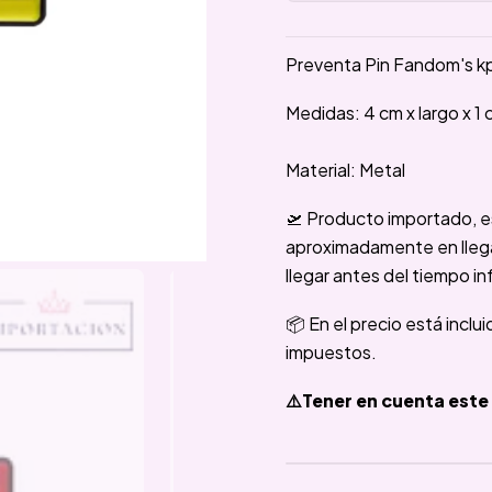
Preventa Pin Fandom's k
Medidas: 4 cm x largo x 1 
Material: Metal
🛫 Producto importado, e
aproximadamente en llegar
llegar antes del tiempo in
📦 En el precio está inclu
impuestos.
⚠️Tener en cuenta este 