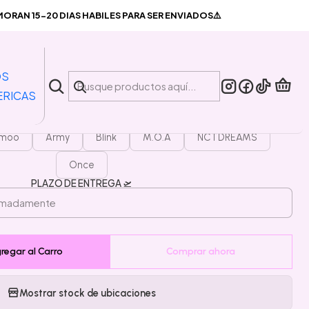
's kpop
RAN 15-20 DIAS HABILES PARA SER ENVIADOS⚠️
|
nta Pin Fandom's kpop
OS
ERICAS
MODELO
moo
Army
Blink
M.O.A
NCTDREAMS
Once
PLAZO DE ENTREGA 🛫
regar al Carro
Comprar ahora
Mostrar stock de ubicaciones