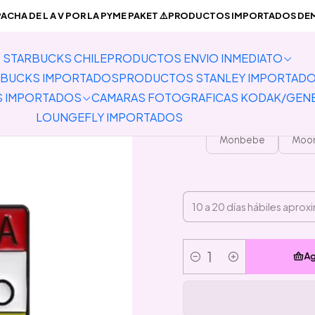
PREVENTA PRODUCTOS IMPORTADOS
Pins
Preventa Pin Fandom
CHA DE L A V POR LA PYME PAKET ⚠️PRODUCTOS IMPORTADOS DEMO
STARBUCKS CHILE
PRODUCTOS ENVIO INMEDIATO
Preve
BUCKS IMPORTADOS
PRODUCTOS STANLEY IMPORTAD
S IMPORTADOS
CAMARAS FOTOGRAFICAS KODAK/GEN
LOUNGEFLY IMPORTADOS
Monbebe
Moo
Ag
Cantidad