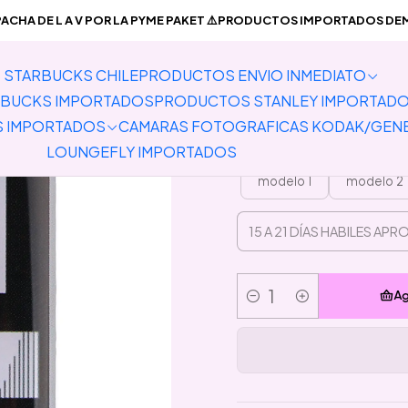
PREVENTA PRODUCTOS IMPORTADOS
Pins
Preventa Pin Hunter 
CHA DE L A V POR LA PYME PAKET ⚠️PRODUCTOS IMPORTADOS DEMO
STARBUCKS CHILE
PRODUCTOS ENVIO INMEDIATO
Preven
BUCKS IMPORTADOS
PRODUCTOS STANLEY IMPORTAD
S IMPORTADOS
CAMARAS FOTOGRAFICAS KODAK/GEN
LOUNGEFLY IMPORTADOS
modelo 1
modelo 2
Ag
Cantidad