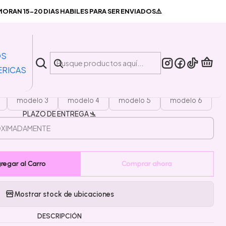
X Hunter
RAN 15-20 DIAS HABILES PARA SER ENVIADOS⚠️
|
ta Pin Hunter X Hunter
OS
ERICAS
MODELO
modelo 3
modelo 4
modelo 5
modelo 6
PLAZO DE ENTREGA 🛬
regar al Carro
Comprar ahora
Mostrar stock de ubicaciones
DESCRIPCIÓN