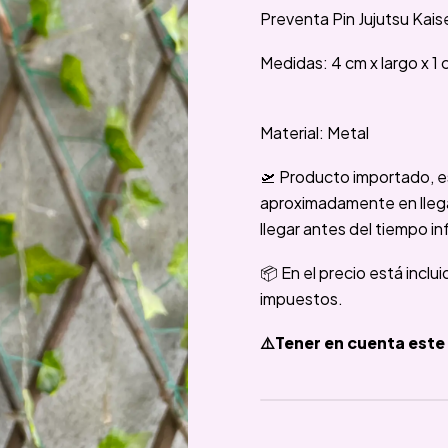
Preventa Pin Jujutsu Kai
Medidas: 4 cm x largo x 1 
Material: Metal
🛫 Producto importado, e
aproximadamente en llegar
llegar antes del tiempo in
📦 En el precio está inclu
impuestos.
⚠️Tener en cuenta este 