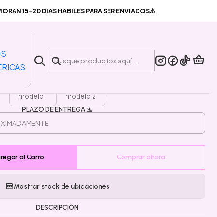
 Kaisen
RAN 15-20 DIAS HABILES PARA SER ENVIADOS⚠️
|
nta Pin Jujutsu Kaisen
OS
ERICAS
MODELO
modelo 1
modelo 2
PLAZO DE ENTREGA 🛬
regar al Carro
Comprar ahora
Mostrar stock de ubicaciones
DESCRIPCIÓN