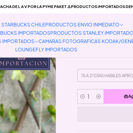
PREVENTA PRODUCTOS IMPORTADOS
Pins
Preventa Pin Jujutsu
CHA DE L A V POR LA PYME PAKET ⚠️PRODUCTOS IMPORTADOS DEMO
STARBUCKS CHILE
PRODUCTOS ENVIO INMEDIATO
Preve
BUCKS IMPORTADOS
PRODUCTOS STANLEY IMPORTAD
S IMPORTADOS
CAMARAS FOTOGRAFICAS KODAK/GEN
LOUNGEFLY IMPORTADOS
Ag
Cantidad