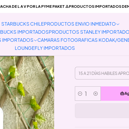
REVENTA PRODUCTOS IMPORTADOS
Pins
Preventa Pin Marcian
CHA DE L A V POR LA PYME PAKET ⚠️PRODUCTOS IMPORTADOS DEMO
STARBUCKS CHILE
PRODUCTOS ENVIO INMEDIATO
Preven
BUCKS IMPORTADOS
PRODUCTOS STANLEY IMPORTAD
S IMPORTADOS
CAMARAS FOTOGRAFICAS KODAK/GEN
LOUNGEFLY IMPORTADOS
Ag
Cantidad