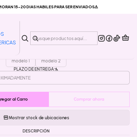
os Atacan
RAN 15-20 DIAS HABILES PARA SER ENVIADOS⚠️
|
ta Pin Marcianos Atacan
OS
ERICAS
MODELO
modelo 1
modelo 2
PLAZO DE ENTREGA 🛬
regar al Carro
Comprar ahora
Mostrar stock de ubicaciones
DESCRIPCIÓN