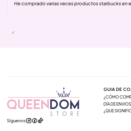
He comprado varias veces productos starbucks en es
GUIA DE C
¿CÓMO COM
DÍA DE ENVIO
¿QUE SIGNIF
Síguenos