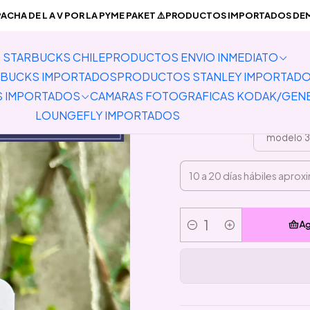
PREVENTA PRODUCTOS IMPORTADOS
Pins
Preventa Pin Mi Bater
CHA DE L A V POR LA PYME PAKET ⚠️PRODUCTOS IMPORTADOS DEMO
STARBUCKS CHILE
PRODUCTOS ENVIO INMEDIATO
Preven
BUCKS IMPORTADOS
PRODUCTOS STANLEY IMPORTAD
S IMPORTADOS
CAMARAS FOTOGRAFICAS KODAK/GEN
LOUNGEFLY IMPORTADOS
modelo 3
Ag
Cantidad