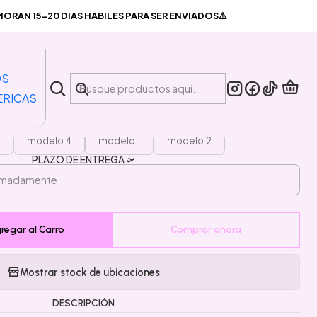
ia Social
RAN 15-20 DIAS HABILES PARA SER ENVIADOS⚠️
|
ta Pin Mi Bateria Social
OS
ERICAS
MODELO
modelo 4
modelo 1
modelo 2
PLAZO DE ENTREGA 🛫
regar al Carro
Comprar ahora
Mostrar stock de ubicaciones
DESCRIPCIÓN