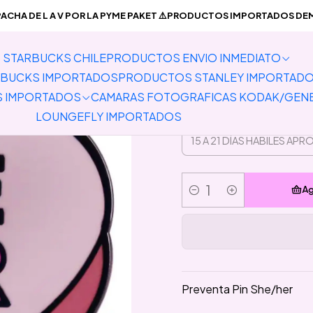
io
PREVENTA PRODUCTOS IMPORTADOS
Pins
Preventa Pin She
CHA DE L A V POR LA PYME PAKET ⚠️PRODUCTOS IMPORTADOS DEMO
STARBUCKS CHILE
PRODUCTOS ENVIO INMEDIATO
Pr
BUCKS IMPORTADOS
PRODUCTOS STANLEY IMPORTAD
S IMPORTADOS
CAMARAS FOTOGRAFICAS KODAK/GEN
LOUNGEFLY IMPORTADOS
Ag
Cantidad
Preventa Pin She/her