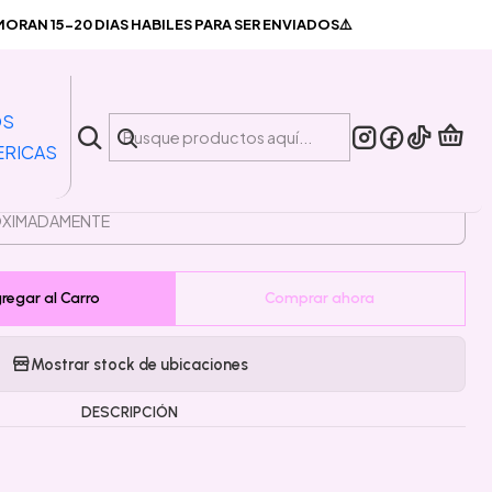
/her
RAN 15-20 DIAS HABILES PARA SER ENVIADOS⚠️
|
eventa Pin She/her
OS
ERICAS
PLAZO DE ENTREGA 🛬
regar al Carro
Comprar ahora
Mostrar stock de ubicaciones
DESCRIPCIÓN