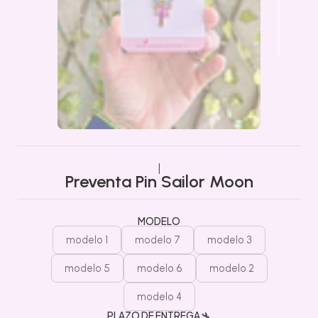
|
Preventa Pin Sailor Moon
MODELO
modelo 1
modelo 7
modelo 3
modelo 5
modelo 6
modelo 2
modelo 4
PLAZO DE ENTREGA 🛬