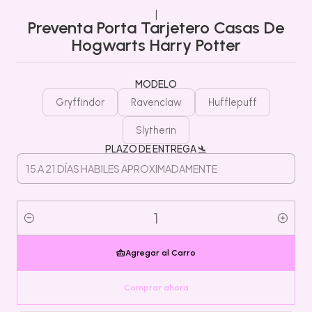
|
Preventa Porta Tarjetero Casas De
Hogwarts Harry Potter
MODELO
Gryffindor
Ravenclaw
Hufflepuff
Slytherin
PLAZO DE ENTREGA 🛬
Cantidad
Agregar al Carro
Comprar ahora