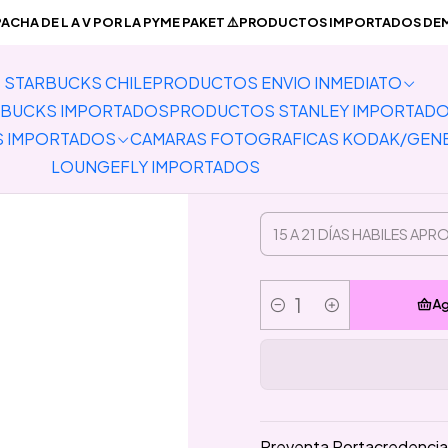
PORTADOS
Lanyards
Hebilla Retractil
Preventa Portacredencial V
CHA DE L A V POR LA PYME PAKET ⚠️PRODUCTOS IMPORTADOS DEMO
STARBUCKS CHILE
PRODUCTOS ENVIO INMEDIATO
Preventa 
BUCKS IMPORTADOS
PRODUCTOS STANLEY IMPORTAD
Hebi
S IMPORTADOS
CAMARAS FOTOGRAFICAS KODAK/GEN
LOUNGEFLY IMPORTADOS
Ag
Cantidad
Preventa Portacredencial 