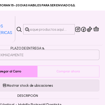
ertical + Hebilla Retractil Dentista
RAN 15-20 DIAS HABILES PARA SER ENVIADOS⚠️
|
Portacredencial Vertical +
OS
lla Retractil Dentista
ERICAS
PLAZO DE ENTREGA 🛬
regar al Carro
Comprar ahora
Mostrar stock de ubicaciones
DESCRIPCIÓN
Vertical + Hebilla Retractil Dentista