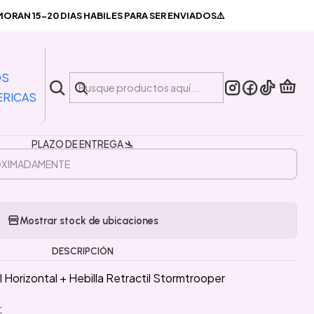
zontal + Hebilla Retractil Stormtrooper
RAN 15-20 DIAS HABILES PARA SER ENVIADOS⚠️
|
ortacredencial Horizontal +
OS
a Retractil Stormtrooper
ERICAS
PLAZO DE ENTREGA 🛬
Mostrar stock de ubicaciones
DESCRIPCIÓN
Horizontal + Hebilla Retractil Stormtrooper
: