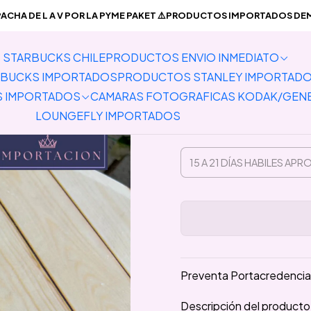
TADOS
Lanyards
Hebilla Retractil
Preventa Portacredencial Hori
CHA DE L A V POR LA PYME PAKET ⚠️PRODUCTOS IMPORTADOS DEMO
STARBUCKS CHILE
PRODUCTOS ENVIO INMEDIATO
Preventa P
BUCKS IMPORTADOS
PRODUCTOS STANLEY IMPORTAD
Hebill
S IMPORTADOS
CAMARAS FOTOGRAFICAS KODAK/GEN
LOUNGEFLY IMPORTADOS
Preventa Portacredencial 
Descripción del producto