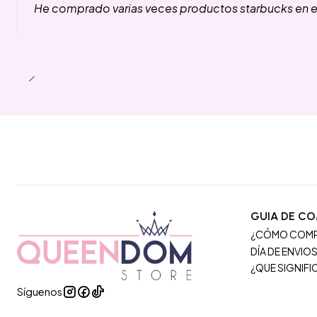
He comprado varias veces productos starbucks en es
GUIA DE C
¿CÓMO COM
DÍA DE ENVIO
¿QUE SIGNIF
Síguenos