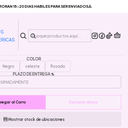
ontal + Lanyard Dentistas 3 Colores
RAN 15-20 DIAS HABILES PARA SER ENVIADOS⚠️
|
ortacredencial Horizontal +
OS
rd Dentistas 3 Colores
ERICAS
COLOR
Negro
celeste
Rosado
PLAZO DE ENTREGA 🛬
regar al Carro
Comprar ahora
Mostrar stock de ubicaciones