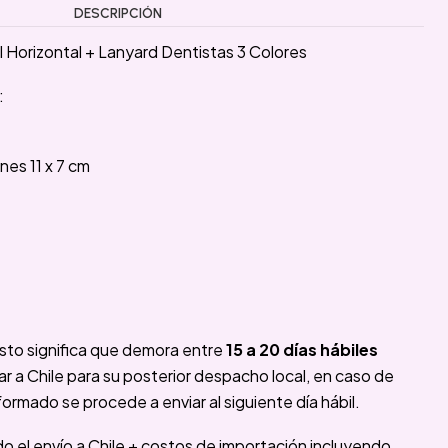
DESCRIPCIÓN
 Horizontal + Lanyard Dentistas 3 Colores
:
es 11 x 7 cm
sto significa que demora entre
15 a 20 días hábiles
 a Chile para su posterior despacho local, en caso de
formado se procede a enviar al siguiente día hábil.
ido el envío a Chile + costos de importación incluyendo