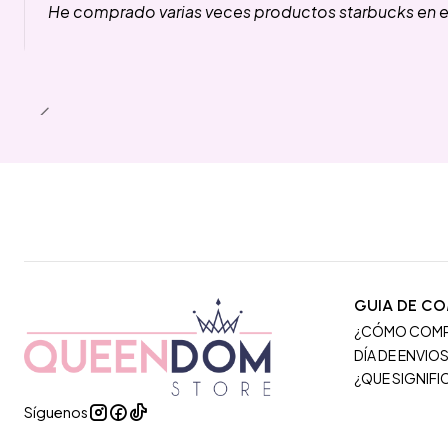
He comprado varias veces productos starbucks en es
GUIA DE C
¿CÓMO COM
DÍA DE ENVIO
¿QUE SIGNIF
Síguenos