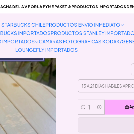
PORTADOS
Lanyards
Horizontal
Preventa Portacredencial Horiz
CHA DE L A V POR LA PYME PAKET ⚠️PRODUCTOS IMPORTADOS DEMO
STARBUCKS CHILE
PRODUCTOS ENVIO INMEDIATO
Preventa P
BUCKS IMPORTADOS
PRODUCTOS STANLEY IMPORTAD
Lanya
S IMPORTADOS
CAMARAS FOTOGRAFICAS KODAK/GEN
LOUNGEFLY IMPORTADOS
Ag
Cantidad