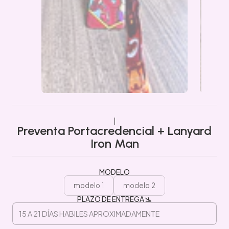
|
Preventa Portacredencial + Lanyard
Iron Man
MODELO
modelo 1
modelo 2
PLAZO DE ENTREGA 🛬