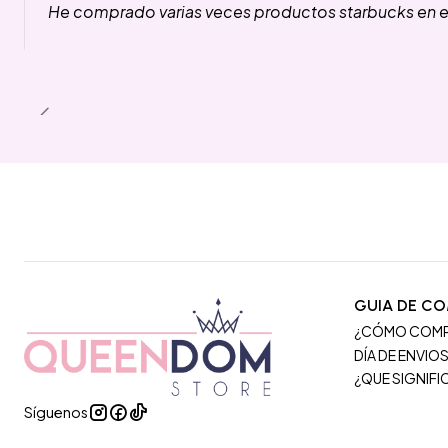
He comprado varias veces productos starbucks en es
GUIA DE C
¿CÓMO COM
DÍA DE ENVIO
¿QUE SIGNIF
Síguenos