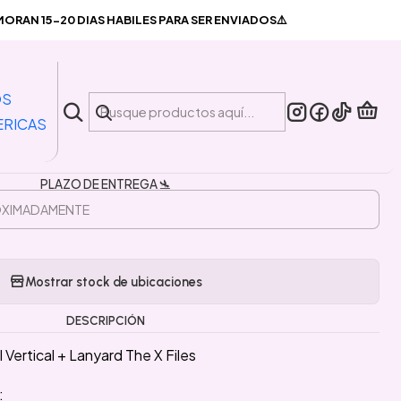
rtical + Lanyard The X Files
RAN 15-20 DIAS HABILES PARA SER ENVIADOS⚠️
|
Portacredencial Vertical +
OS
anyard The X Files
ERICAS
PLAZO DE ENTREGA 🛬
Mostrar stock de ubicaciones
DESCRIPCIÓN
Vertical + Lanyard The X Files
: