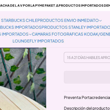
TOS IMPORTADOS
Lanyards
Vertical
Preventa Portacredencial Ve
CHA DE L A V POR LA PYME PAKET ⚠️PRODUCTOS IMPORTADOS DEMO
STARBUCKS CHILE
PRODUCTOS ENVIO INMEDIATO
Preventa 
BUCKS IMPORTADOS
PRODUCTOS STANLEY IMPORTAD
L
S IMPORTADOS
CAMARAS FOTOGRAFICAS KODAK/GEN
LOUNGEFLY IMPORTADOS
Preventa Portacredencial 
Descripción del producto