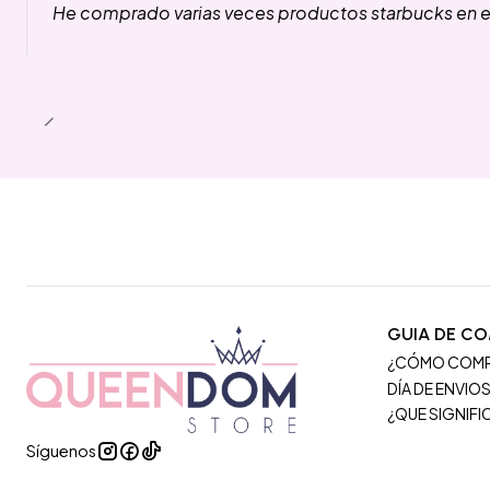
He comprado varias veces productos starbucks en es
GUIA DE C
¿CÓMO COM
DÍA DE ENVIO
¿QUE SIGNIF
Síguenos