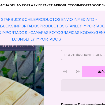
ODUCTOS IMPORTADOS
Lanyards
Vertical
Preventa Portacreden
CHA DE L A V POR LA PYME PAKET ⚠️PRODUCTOS IMPORTADOS DEMO
STARBUCKS CHILE
PRODUCTOS ENVIO INMEDIATO
Preventa 
BUCKS IMPORTADOS
PRODUCTOS STANLEY IMPORTAD
S IMPORTADOS
CAMARAS FOTOGRAFICAS KODAK/GEN
LOUNGEFLY IMPORTADOS
Ag
Cantidad
Preventa Portacredencial