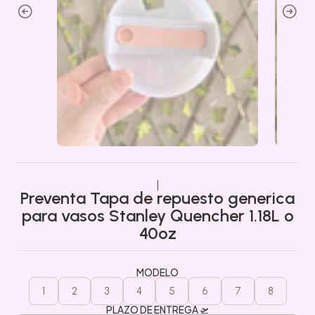
|
Preventa Tapa de repuesto generica
para vasos Stanley Quencher 1.18L o
40oz
MODELO
1
2
3
4
5
6
7
8
PLAZO DE ENTREGA 🛫