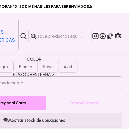
Reduccion Ruido 30 Db
RAN 15-20 DIAS HABILES PARA SER ENVIADOS⚠️
|
pones Oidos Dormir Silicona
OS
duccion Ruido 30 Db
ERICAS
COLOR
egro
Blanco
Rosa
Azul
PLAZO DE ENTREGA 🛫
regar al Carro
Comprar ahora
Mostrar stock de ubicaciones