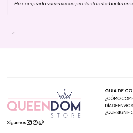
He comprado varias veces productos starbucks en es
GUIA DE C
¿CÓMO COM
DÍA DE ENVIO
¿QUE SIGNIF
Síguenos