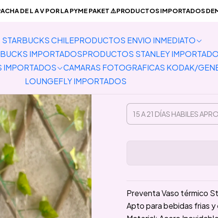
TOS STARBUCKS IMPORTADOS
Preventa Vaso térmico Starbuc
CHA DE L A V POR LA PYME PAKET ⚠️PRODUCTOS IMPORTADOS DEMO
STARBUCKS CHILE
PRODUCTOS ENVIO INMEDIATO
Preventa Va
BUCKS IMPORTADOS
PRODUCTOS STANLEY IMPORTAD
S IMPORTADOS
CAMARAS FOTOGRAFICAS KODAK/GEN
LOUNGEFLY IMPORTADOS
Preventa Vaso térmico 
Apto para bebidas frias y