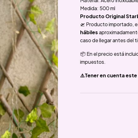
Material: Acero Inoxidabl
Medida: 500 ml
Producto Original Sta
🛫 Producto importado, e
hábiles
aproximadamente e
caso de llegar antes del t
📦 En el precio está inclu
impuestos.
⚠️Tener en cuenta este 