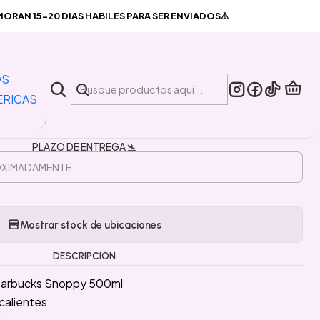
ks Snoppy 500ml
RAN 15-20 DIAS HABILES PARA SER ENVIADOS⚠️
|
so térmico Starbucks Snoppy
OS
500ml
ERICAS
PLAZO DE ENTREGA 🛬
Mostrar stock de ubicaciones
DESCRIPCIÓN
Starbucks Snoppy 500ml
 calientes