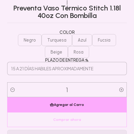
|
Preventa Vaso Térmico Stitch 1.18l
40oz Con Bombilla
COLOR
Negro
Turquesa
Azul
Fucsia
Beige
Rosa
PLAZO DE ENTREGA 🛬
Cantidad
Agregar al Carro
Comprar ahora