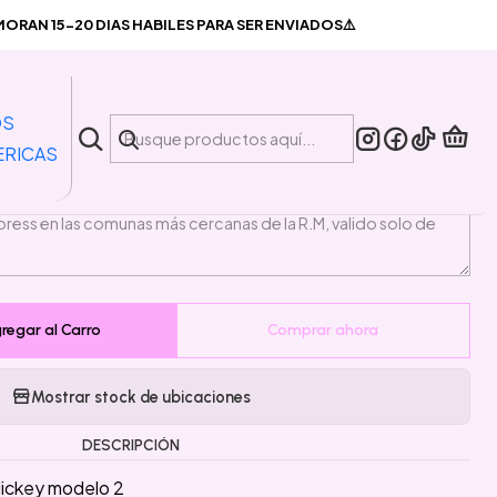
ckey modelo 2
RAN 15-20 DIAS HABILES PARA SER ENVIADOS⚠️
|
s Minnie and Mickey modelo 2
OS
ERICAS
PLAZO DE ENTREGA🚛
regar al Carro
Comprar ahora
Mostrar stock de ubicaciones
DESCRIPCIÓN
Mickey modelo 2