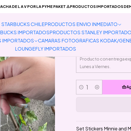
UCTOS ENVIO INMEDIATO
Papelería
Set Stickers Minnie and Mi
CHA DE L A V POR LA PYME PAKET ⚠️PRODUCTOS IMPORTADOS DEMO
STARBUCKS CHILE
PRODUCTOS ENVIO INMEDIATO
Set Sticker
BUCKS IMPORTADOS
PRODUCTOS STANLEY IMPORTAD
S IMPORTADOS
CAMARAS FOTOGRAFICAS KODAK/GEN
LOUNGEFLY IMPORTADOS
Ag
Cantidad
Set Stickers Minnie and 