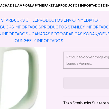
TOS STARBUCKS CHILE
Taza Starbucks Sustentable Reciclado T
CHA DE L A V POR LA PYME PAKET ⚠️PRODUCTOS IMPORTADOS DEMO
STARBUCKS CHILE
PRODUCTOS ENVIO INMEDIATO
Taza Starb
BUCKS IMPORTADOS
PRODUCTOS STANLEY IMPORTAD
S IMPORTADOS
CAMARAS FOTOGRAFICAS KODAK/GEN
LOUNGEFLY IMPORTADOS
Taza Starbucks Sustentab