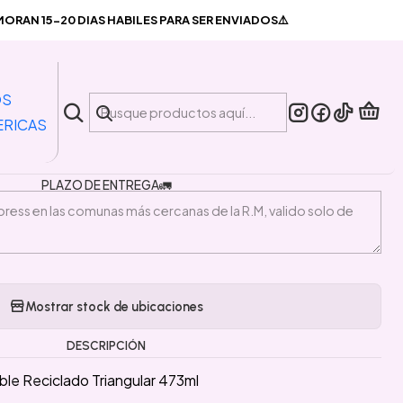
riangular 473ml
RAN 15-20 DIAS HABILES PARA SER ENVIADOS⚠️
|
ucks Sustentable Reciclado
OS
Triangular 473ml
ERICAS
PLAZO DE ENTREGA🚛
Mostrar stock de ubicaciones
DESCRIPCIÓN
le Reciclado Triangular 473ml